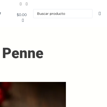
?
$
0.00
a Penne